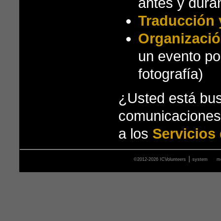
antes y duran
Traducción 
Organizació
un evento po
fotografía)
¿Usted está bus
comunicaciones?
a los
Servicios
|
©2012-2026 ICVolunteers
system
m