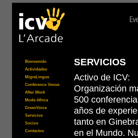
SERVICIOS
Bienvenido
Actividades
Activo de ICV:
MigraLingua
Conference Venue
Organización m
After Work
500 conferencia
Moda éthica
GreenVoice
años de experie
Servicios
tanto en Gineb
Socios
en el Mundo. Nu
Contactos